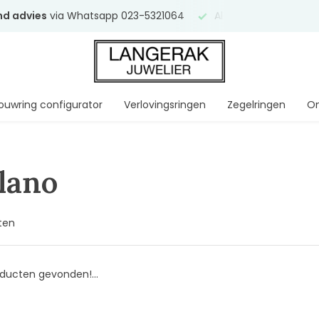
end advies
via Whatsapp 023-5321064
Al
ruim 75 jaar
uw ve
ouwring configurator
Verlovingsringen
Zegelringen
On
lano
ten
ducten gevonden!...