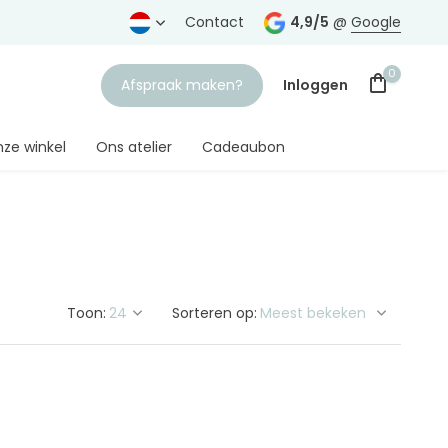
rtrouwde juwelier
Gratis verzending
Contact
vanaf € 75,-
4,9/5
@
Google
0
Afspraak maken?
Inloggen
ze winkel
Ons atelier
Cadeaubon
Account aanmaken
Toon:
Sorteren op: