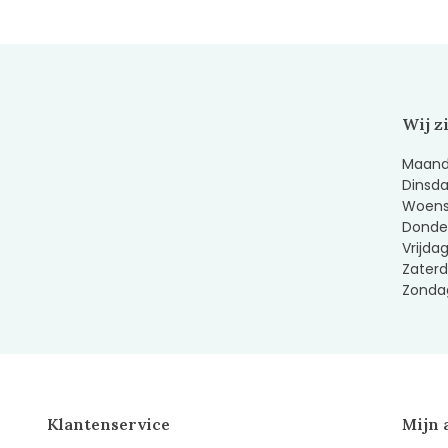
Wij z
Maanda
Dinsda
Woens
Donder
Vrijda
Zaterd
Zondag
Klantenservice
Mijn 