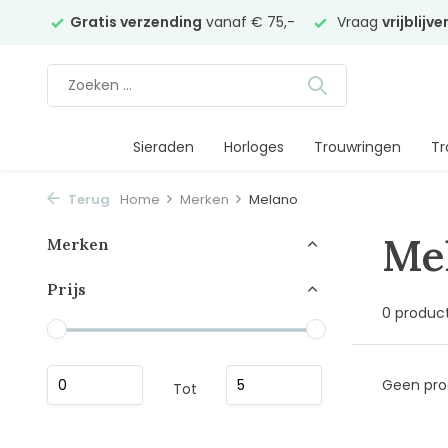
elier
Gratis verzending
vanaf € 75,-
Vraag
vrijblijv
Sieraden
Horloges
Trouwringen
Tr
Terug
Home
Merken
Melano
Me
Merken
Prijs
0 produc
Geen pro
Tot