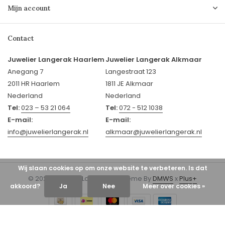
Mijn account
Contact
Juwelier Langerak Haarlem
Juwelier Langerak Alkmaar
Anegang 7
Langestraat 123
2011 HR Haarlem
1811 JE Alkmaar
Nederland
Nederland
Tel:
023 – 53 21 064
Tel:
072 - 512 1038
E-mail:
E-mail:
info@juwelierlangerak.nl
alkmaar@juwelierlangerak.nl
Wij slaan cookies op om onze website te verbeteren. Is dat
© 2026 Juwelier Langerak - Theme By
DMWS
x
Plus+
akkoord?
Ja
Nee
Meer over cookies »