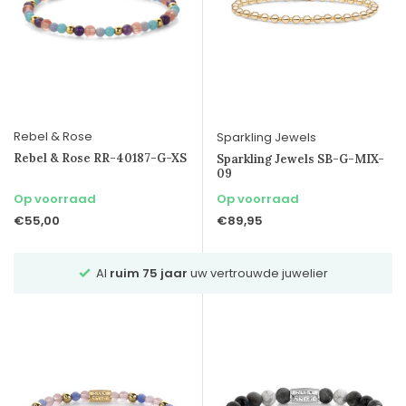
Rebel & Rose
Sparkling Jewels
Rebel & Rose RR-40187-G-XS
Sparkling Jewels SB-G-MIX-
09
Op voorraad
Op voorraad
€55,00
€89,95
064
Al
ruim 75 jaar
uw vertrouwde juwelier