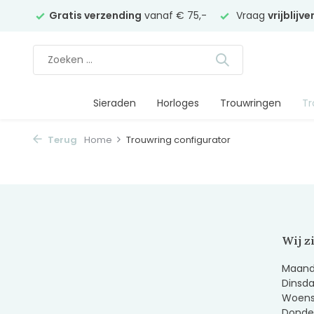
elier
Gratis verzending
vanaf € 75,-
Vraag
vrijblijv
Sieraden
Horloges
Trouwringen
Tr
Terug
Home
Trouwring configurator
Wij z
Maanda
Dinsda
Woens
Donder