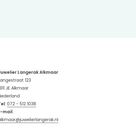
Juwelier Langerak Alkmaar
Langestraat 123
1811 JE Alkmaar
Nederland
Tel:
072 - 512 1038
E-mail:
alkmaar@juwelierlangerak.nl