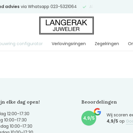
end advies
via Whatsapp 023-5321064
Al
ruim 75 jaar
uw ve
ouwring configurator
Verlovingsringen
Zegelringen
On
ijn elke dag open!
Beoordelingen
g 12:00–17:30
Wij scoren e
4,9/5
g 10:00–17:30
4,9/5
op
Go
dag 10:00–17:30
dag 10:00–17:30