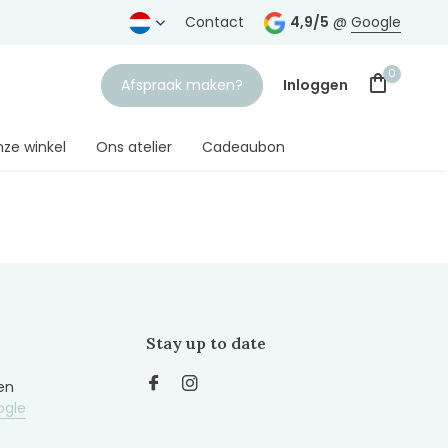
rtrouwde juwelier
Gratis verzending
Contact
vanaf € 75,-
4,9/5
@
Google
0
Afspraak maken?
Inloggen
ze winkel
Ons atelier
Cadeaubon
Account aanmaken
Stay up to date
en
ogle