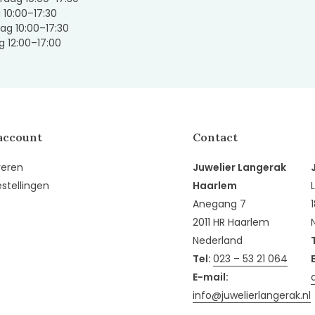
g 10:00–17:30
ag 10:00–17:30
 12:00–17:00
account
Contact
reren
Juwelier Langerak
estellingen
Haarlem
Anegang 7
2011 HR Haarlem
Nederland
Tel:
023 – 53 21 064
E-mail:
info@juwelierlangerak.nl