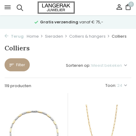
0
Gratis verzending
vanaf € 75,-
Terug
Home
Sieraden
Colliers & hangers
Colliers
Colliers
Filter
Sorteren op:
Toon:
119 producten