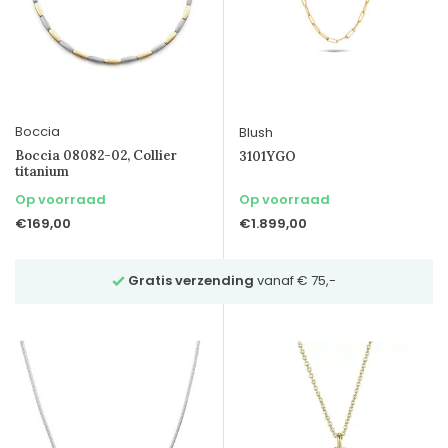
Boccia
Blush
Boccia 08082-02, Collier
3101YGO
titanium
Op voorraad
Op voorraad
€169,00
€1.899,00
€ 75,-
Vraag
vrijblijvend advies
via Whatsapp 023-