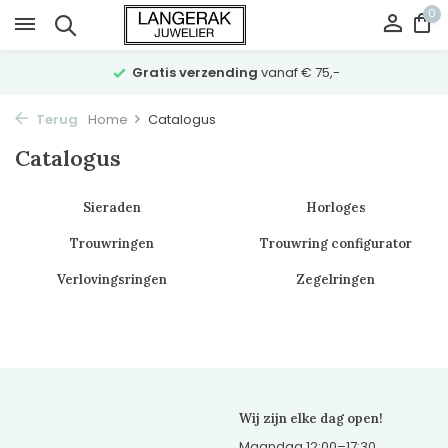
0
Gratis verzending
vanaf € 75,-
Terug
Home
Catalogus
Catalogus
Sieraden
Horloges
Trouwringen
Trouwring configurator
Verlovingsringen
Zegelringen
Wij zijn elke dag open!
Maandag 12:00–17:30