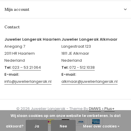
Mijn account
Contact
Juwelier Langerak Haarlem
Juwelier Langerak Alkmaar
Anegang 7
Langestraat 123
2011 HR Haarlem
1811 JE Alkmaar
Nederland
Nederland
Tel:
023 – 53 21 064
Tel:
072 - 512 1038
E-mail:
E-mail:
info@juwelierlangerak.nl
alkmaar@juwelierlangerak.nl
© 2026 Juwelier Langerak - Theme By
DMWS
x
Plus+
Wij slaan cookies op om onze website te verbeteren. Is dat
akkoord?
Ja
Nee
Meer over cookies »