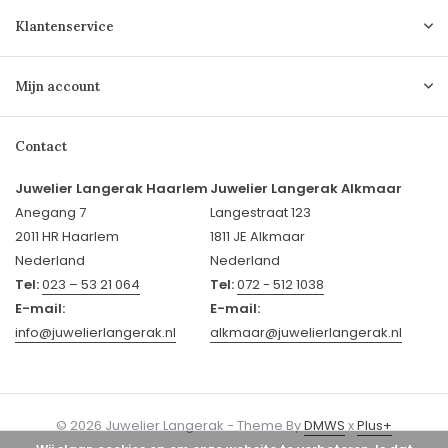
Klantenservice
Mijn account
Contact
Juwelier Langerak Haarlem
Juwelier Langerak Alkmaar
Anegang 7
Langestraat 123
2011 HR Haarlem
1811 JE Alkmaar
Nederland
Nederland
Tel:
023 – 53 21 064
Tel:
072 - 512 1038
E-mail:
E-mail:
info@juwelierlangerak.nl
alkmaar@juwelierlangerak.nl
© 2026 Juwelier Langerak - Theme By
DMWS
x
Plus+