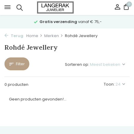
0
Gratis verzending
vanaf € 75,-
Terug
Home
Merken
Rohdé Jewellery
Rohdé Jewellery
Filter
Sorteren op:
Toon:
0 producten
Geen producten gevonden!...