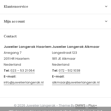
Klantenservice
Mijn account
Contact
Juwelier Langerak Haarlem
Juwelier Langerak Alkmaar
Anegang 7
Langestraat 123
2011 HR Haarlem
1811 JE Alkmaar
Nederland
Nederland
Tel:
023 – 53 21 064
Tel:
072 - 512 1038
E-mail:
E-mail:
info@juwelierlangerak.nl
alkmaar@juwelierlangerak.nl
© 2026 Juwelier Langerak - Theme By
DMWS
x
Plus+