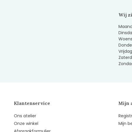
Wij z
Maanda
Dinsda
Woens
Donder
Vrijda
Zaterd
Zondag
Klantenservice
Mijn 
Ons atelier
Regist
Onze winkel
Mijn b
Afspraakformulier