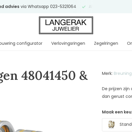
end advies
via Whatsapp 023-5321064
Al
ruim 75 jaar
uw ve
ouwring configurator
Verlovingsringen
Zegelringen
On
gen 48041450 &
Merk:
Breuning
De prijzen zij
dan gerust co
Maak een keu
Standa