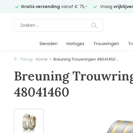
elier
Gratis verzending
vanaf € 75,-
Vraag
vrijblijv
Sieraden
Horloges
Trouwringen
Tr
Terug
Home
Breuning Trouwringen 48041450 ...
Breuning Trouwrin
48041460