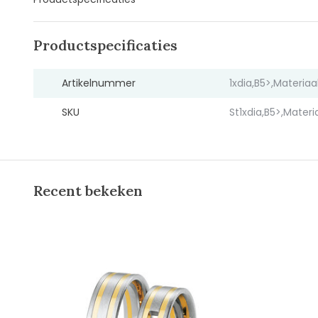
Productspecificaties
Artikelnummer
1xdia,B5>,Materia
SKU
St1xdia,B5>,Mater
Recent bekeken