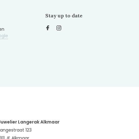
Stay up to date
en
ogle
Juwelier Langerak Alkmaar
Langestraat 123
1811 JE Alkmaar