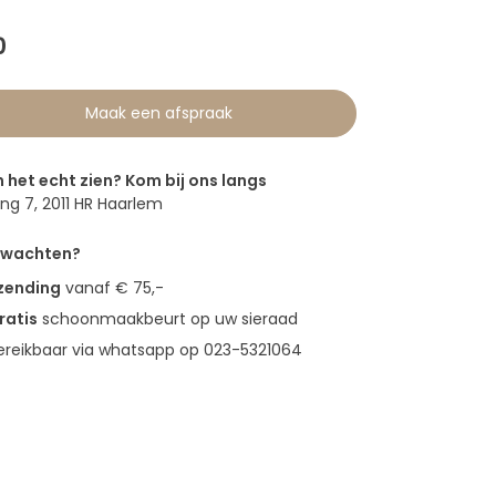
0
Maak een afspraak
n het echt zien? Kom bij ons langs
g 7, 2011 HR Haarlem
erwachten?
rzending
vanaf € 75,-
ratis
schoonmaakbeurt op uw sieraad
bereikbaar via whatsapp op 023-5321064