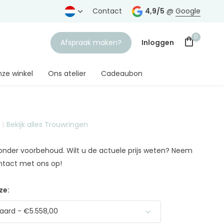
rtrouwde juwelier
Gratis verzending
Contact
vanaf € 75,-
4,9/5
@
Google
0
Afspraak maken?
Inloggen
ze winkel
Ons atelier
Cadeaubon
Bekijk alles Trouwringen
Account aanmaken
n onder voorbehoud. Wilt u de actuele prijs weten? Neem
ntact met ons op!
ze:
ard - €5.558,00