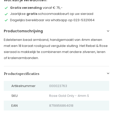
Wat kun je verwachten?
Gratis verzending
vanaf € 75,-
Jaarlijkse
gratis
schoonmaakbeurt op uw sieraad
Dagelijks bereikbaar via whatsapp op 023-5321064
Productomschrijving
Edelstenen bead armband, handgemaakt van 4mm stenen
met een 18 karaat roségoud vergulde sluiting. Het Rebel & Rose
sieraad is makkelijk te combineren met andere zilveren, leren
of kralenarmbanden.
Productspecificaties
Artikelnummer
000023763
SKU
Rose Gold Only - 4mm S
EAN
8719956864018