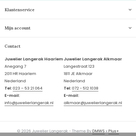
Klantenservice
Mijn account
Contact
Juwelier Langerak Haarlem
Juwelier Langerak Alkmaar
Anegang 7
Langestraat 123
2011 HR Haarlem
1811 JE Alkmaar
Nederland
Nederland
Tel:
023 – 53 21 064
Tel:
072 - 512 1038
E-mail:
E-mail:
info@juwelierlangerak.nl
alkmaar@juwelierlangerak.nl
© 2026 Juwelier Langerak - Theme By
DMWS
x
Plus+