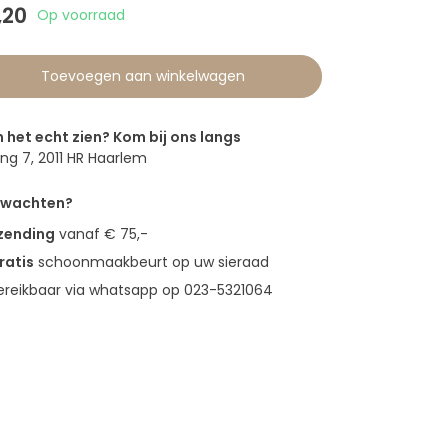
,20
Op voorraad
Toevoegen aan winkelwagen
n het echt zien? Kom bij ons langs
g 7, 2011 HR Haarlem
erwachten?
rzending
vanaf € 75,-
ratis
schoonmaakbeurt op uw sieraad
bereikbaar via whatsapp op 023-5321064