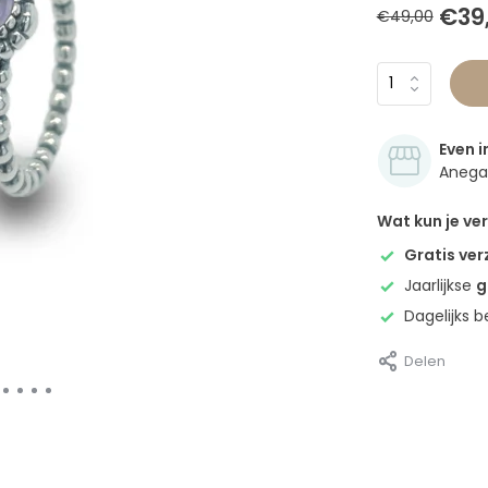
€39
€49,00
Even i
Anegan
Wat kun je v
Gratis ve
Jaarlijkse
g
Dagelijks 
Delen