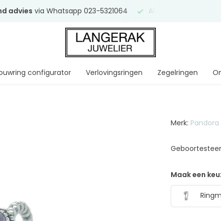
end advies
via Whatsapp 023-5321064
Al
ruim 75 jaar
uw ve
ouwring configurator
Verlovingsringen
Zegelringen
On
Merk:
Pandora
Geboortesteen
Maak een keu
Ringma