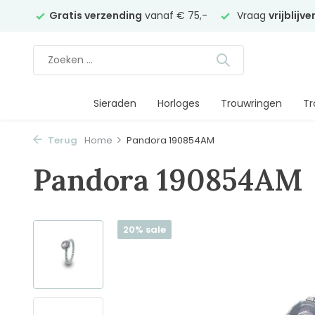
elier
Gratis verzending
vanaf € 75,-
Vraag
vrijblijv
Sieraden
Horloges
Trouwringen
Tr
Terug
Home
Pandora 190854AM
Pandora 190854AM
20% sale