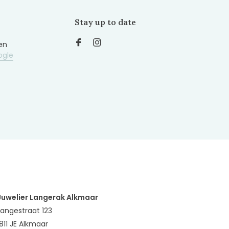
Stay up to date
en
ogle
Juwelier Langerak Alkmaar
Langestraat 123
1811 JE Alkmaar