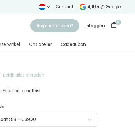
rtrouwde juwelier
Gratis verzending
Contact
vanaf € 75,-
4,9/5
@
Google
0
Afspraak maken?
Inloggen
ze winkel
Ons atelier
Cadeaubon
Bekijk alles Sieraden
Account aanmaken
 Februari, amethist
ze:
at : 58 - €39,20
Uitverkocht