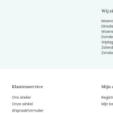
Wij z
Maanda
Dinsda
Woens
Donder
Vrijda
Zaterd
Zondag
Klantenservice
Mijn 
Ons atelier
Regist
Onze winkel
Mijn b
Afspraakformulier