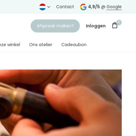
rtrouwde juwelier
Gratis verzending
Contact
vanaf € 75,-
4,9/5
@
Google
0
Afspraak maken?
Inloggen
ze winkel
Ons atelier
Cadeaubon
Account aanmaken