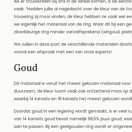
Als er trouwstellen bij ons in de winkel komen, is de eerste
vaak: “Hadden jullie al nagedacht over de kleur van de tro
trouwring zij mooi vinden, de kleur hebben ze vaak wel ee
we eigenlijk het materiaal van de ring. Waar dit bij een geel
zilverkleurige ring minder vanzelfsprekend (witgoud, platina,
We zullen in deze post de verschillende materialen doorl
vooral een afspraak met een van onze experts!
Goud
Dit materiaal is veruit het meest gekozen materiaal voor 
duurzaam, de kleur toont vaak ook ontzettend mooi op de 
waarbij 14 karaats en 18 karaats het meest gekozen wordt
Doordat goud in een legering wordt gemaakt, is er veel r
van 14 karaats goud bevat namelijk 58,5% puur goud, waar
aan te passen. Bij een geelgouden ring wordt er ongeveer 