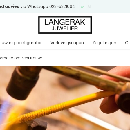
end advies
via Whatsapp 023-5321064
Al
ruim 75 jaar
uw ve
ouwring configurator
Verlovingsringen
Zegelringen
On
formatie omtrent trouwr...