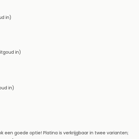
d in)
itgoud in)
oud in)
k een goede optie! Platina is verkrijgbaar in twee varianten;