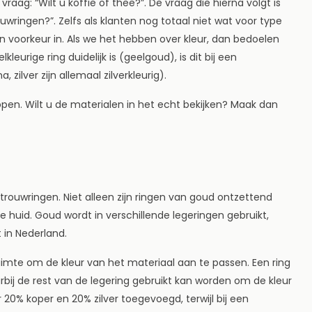
 vraag: “Wilt u koffie of thee?”. De vraag die hierna volgt is
uwringen?”. Zelfs als klanten nog totaal niet wat voor type
n voorkeur in. Als we het hebben over kleur, dan bedoelen
kleurige ring duidelijk is (geelgoud), is dit bij een
 zilver zijn allemaal zilverkleurig).
open. Wilt u de materialen in het echt bekijken? Maak dan
trouwringen. Niet alleen zijn ringen van goud ontzettend
huid. Goud wordt in verschillende legeringen gebruikt,
 in Nederland.
uimte om de kleur van het materiaal aan te passen. Een ring
bij de rest van de legering gebruikt kan worden om de kleur
20% koper en 20% zilver toegevoegd, terwijl bij een