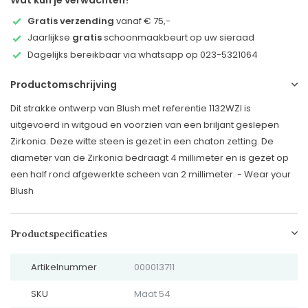
Wat kun je verwachten?
Gratis verzending
vanaf € 75,-
Jaarlijkse
gratis
schoonmaakbeurt op uw sieraad
Dagelijks bereikbaar via whatsapp op 023-5321064
Productomschrijving
Dit strakke ontwerp van Blush met referentie 1132WZI is
uitgevoerd in witgoud en voorzien van een briljant geslepen
Zirkonia. Deze witte steen is gezet in een chaton zetting. De
diameter van de Zirkonia bedraagt 4 millimeter en is gezet op
een half rond afgewerkte scheen van 2 millimeter. - Wear your
Blush
Productspecificaties
Artikelnummer
000013711
SKU
Maat 54