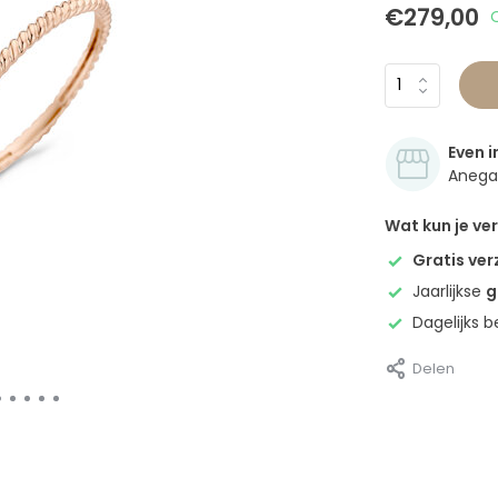
€279,00
Even i
Anegan
Wat kun je v
Gratis ve
Jaarlijkse
g
Dagelijks 
Delen