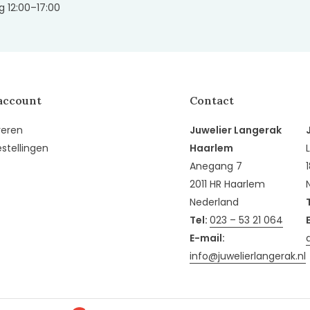
 12:00–17:00
account
Contact
reren
Juwelier Langerak
estellingen
Haarlem
Anegang 7
2011 HR Haarlem
Nederland
Tel:
023 – 53 21 064
E-mail:
info@juwelierlangerak.nl