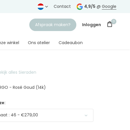
rtrouwde juwelier
Gratis verzending
Contact
vanaf € 75,-
4,9/5
@
Google
0
Afspraak maken?
Inloggen
ze winkel
Ons atelier
Cadeaubon
ekijk alles Sieraden
Account aanmaken
6RGO - Rosé Goud (14k)
ze:
at : 46 - €279,00