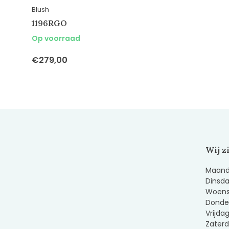
Blush
1196RGO
Op voorraad
€279,00
Wij z
Maanda
Dinsda
Woens
Donder
Vrijda
Zaterd