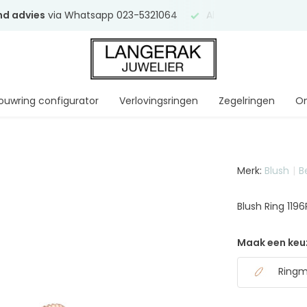
end advies
via Whatsapp 023-5321064
Al
ruim 75 jaar
uw ve
ouwring configurator
Verlovingsringen
Zegelringen
On
Merk:
Blush
B
Blush Ring 119
Maak een keu
Ringma