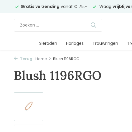
elier
Gratis verzending
vanaf € 75,-
Vraag
vrijblijv
Sieraden
Horloges
Trouwringen
Tr
Terug
Home
Blush 1196RGO
Blush 1196RGO