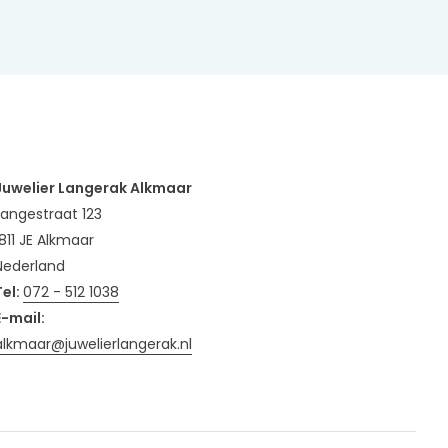
Juwelier Langerak Alkmaar
Langestraat 123
1811 JE Alkmaar
Nederland
Tel:
072 - 512 1038
E-mail:
alkmaar@juwelierlangerak.nl