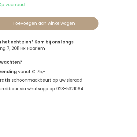
Op voorraad
Toevoegen aan winkelwagen
n het echt zien? Kom bij ons langs
g 7, 2011 HR Haarlem
erwachten?
rzending
vanaf € 75,-
ratis
schoonmaakbeurt op uw sieraad
bereikbaar via whatsapp op 023-5321064