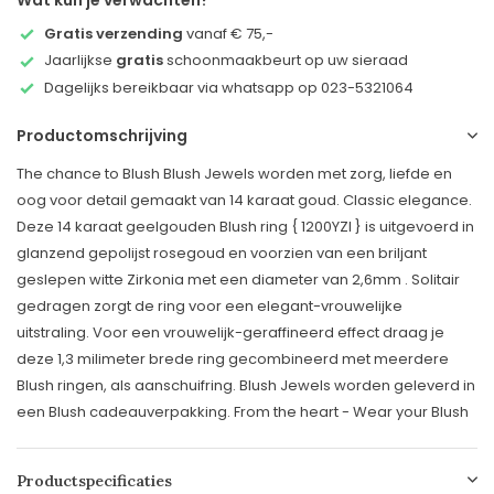
Wat kun je verwachten?
Gratis verzending
vanaf € 75,-
Jaarlijkse
gratis
schoonmaakbeurt op uw sieraad
Dagelijks bereikbaar via whatsapp op 023-5321064
Productomschrijving
The chance to Blush Blush Jewels worden met zorg, liefde en
oog voor detail gemaakt van 14 karaat goud. Classic elegance.
Deze 14 karaat geelgouden Blush ring { 1200YZI } is uitgevoerd in
glanzend gepolijst rosegoud en voorzien van een briljant
geslepen witte Zirkonia met een diameter van 2,6mm . Solitair
gedragen zorgt de ring voor een elegant-vrouwelijke
uitstraling. Voor een vrouwelijk-geraffineerd effect draag je
deze 1,3 milimeter brede ring gecombineerd met meerdere
Blush ringen, als aanschuifring. Blush Jewels worden geleverd in
een Blush cadeauverpakking. From the heart - Wear your Blush
Productspecificaties