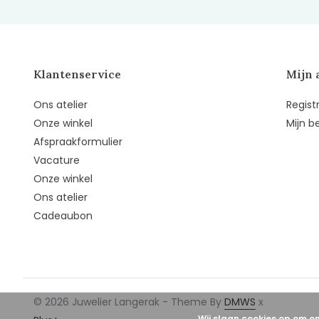
Klantenservice
Mijn 
Ons atelier
Regist
Onze winkel
Mijn b
Afspraakformulier
Vacature
Onze winkel
Ons atelier
Cadeaubon
© 2026 Juwelier Langerak - Theme By
DMWS
x
Wij slaan cookies op om o