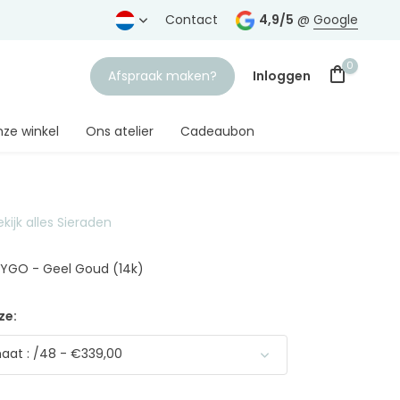
rtrouwde juwelier
Gratis verzending
Contact
vanaf € 75,-
4,9/5
@
Google
0
Afspraak maken?
Inloggen
ze winkel
Ons atelier
Cadeaubon
ekijk alles Sieraden
Account aanmaken
9YGO - Geel Goud (14k)
ze:
at : /48 - €339,00