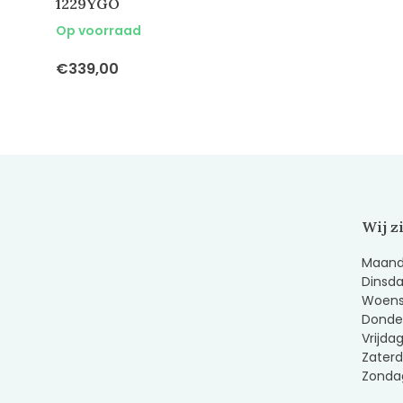
1229YGO
Op voorraad
€339,00
Wij z
Maanda
Dinsda
Woens
Donder
Vrijda
Zaterd
Zondag