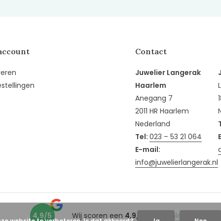
account
Contact
reren
Juwelier Langerak
estellingen
Haarlem
Anegang 7
2011 HR Haarlem
Nederland
Tel:
023 – 53 21 064
E-mail:
info@juwelierlangerak.nl
4,9/5
Wij scoren een
4,9/5
op
Google
nze website te verbeteren. Is dat akkoord?
Ja
Nee