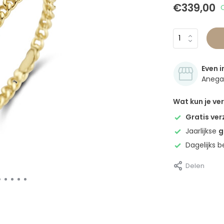
€339,00
Even i
Anegan
Wat kun je v
Gratis ve
Jaarlijkse
g
Dagelijks 
Delen