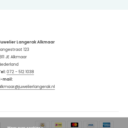
Juwelier Langerak Alkmaar
Langestraat 123
1811 JE Alkmaar
Nederland
Tel:
072 - 512 1038
E-mail:
alkmaar@juwelierlangerak.nl
Meer over cookies »