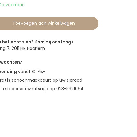
Op voorraad
Toevoegen aan winkelwagen
n het echt zien? Kom bij ons langs
g 7, 2011 HR Haarlem
erwachten?
rzending
vanaf € 75,-
ratis
schoonmaakbeurt op uw sieraad
bereikbaar via whatsapp op 023-5321064