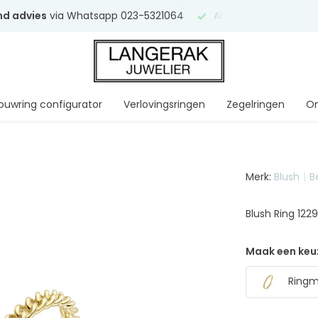
end advies
via Whatsapp 023-5321064
Al
ruim 75 jaar
uw ve
ouwring configurator
Verlovingsringen
Zegelringen
On
Merk:
Blush
B
Blush Ring 122
Maak een keu
Ringma