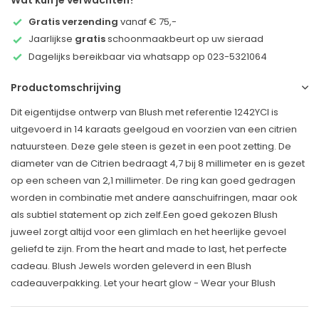
Wat kun je verwachten?
Gratis verzending
vanaf € 75,-
Jaarlijkse
gratis
schoonmaakbeurt op uw sieraad
Dagelijks bereikbaar via whatsapp op 023-5321064
Productomschrijving
Dit eigentijdse ontwerp van Blush met referentie 1242YCI is
uitgevoerd in 14 karaats geelgoud en voorzien van een citrien
natuursteen. Deze gele steen is gezet in een poot zetting. De
diameter van de Citrien bedraagt 4,7 bij 8 millimeter en is gezet
op een scheen van 2,1 millimeter. De ring kan goed gedragen
worden in combinatie met andere aanschuifringen, maar ook
als subtiel statement op zich zelf.Een goed gekozen Blush
juweel zorgt altijd voor een glimlach en het heerlijke gevoel
geliefd te zijn. From the heart and made to last, het perfecte
cadeau. Blush Jewels worden geleverd in een Blush
cadeauverpakking. Let your heart glow - Wear your Blush