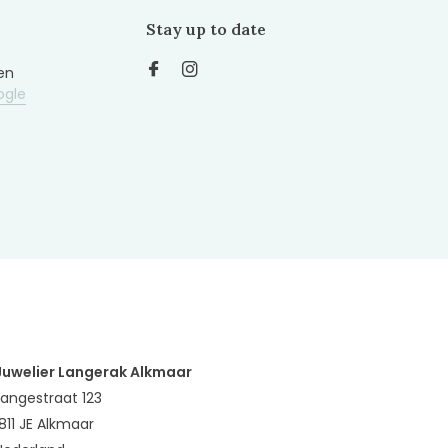
Stay up to date
en
ogle
Juwelier Langerak Alkmaar
Langestraat 123
1811 JE Alkmaar