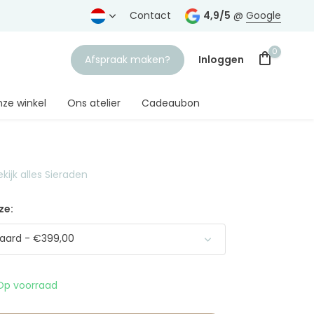
rtrouwde juwelier
Gratis verzending
Contact
vanaf € 75,-
4,9/5
@
Google
0
Afspraak maken?
Inloggen
ze winkel
Ons atelier
Cadeaubon
ekijk alles Sieraden
Account aanmaken
ze:
aard - €399,00
Op voorraad