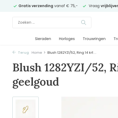
elier
Gratis verzending
vanaf € 75,-
Vraag
vrijblijv
Sieraden
Horloges
Trouwringen
Tr
Terug
Home
Blush 1282YZI/52, Ring 14 krt ...
Blush 1282YZI/52, R
geelgoud