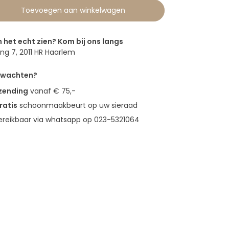
Toevoegen aan winkelwagen
n het echt zien? Kom bij ons langs
g 7, 2011 HR Haarlem
erwachten?
rzending
vanaf € 75,-
ratis
schoonmaakbeurt op uw sieraad
bereikbaar via whatsapp op 023-5321064