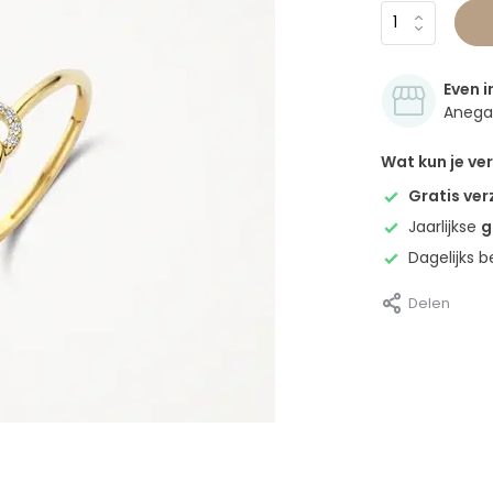
Even i
Anegan
Wat kun je v
Gratis ve
Jaarlijkse
g
Dagelijks 
Delen