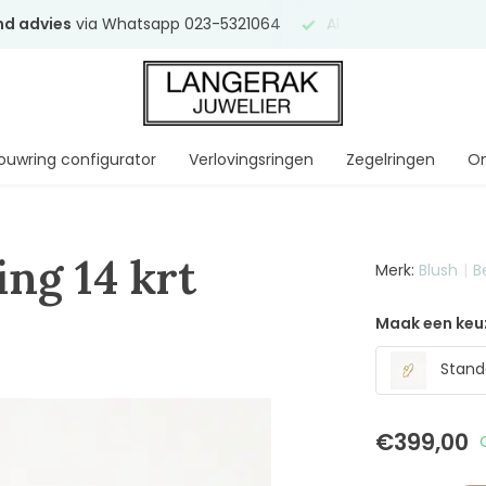
end advies
via Whatsapp 023-5321064
Al
ruim 75 jaar
uw ve
ouwring configurator
Verlovingsringen
Zegelringen
On
ing 14 krt
Merk:
Blush
B
Maak een keu
Stand
€399,00