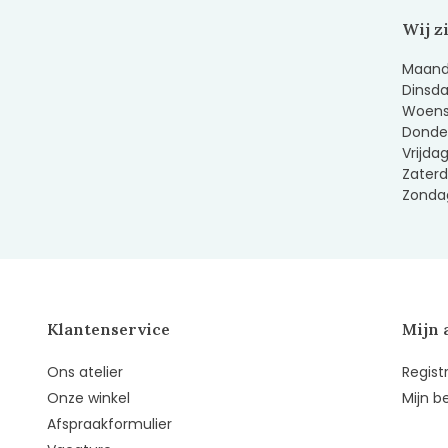
Wij z
Maanda
Dinsda
Woens
Donder
Vrijda
Zaterd
Zondag
Klantenservice
Mijn 
Ons atelier
Regist
Onze winkel
Mijn b
Afspraakformulier