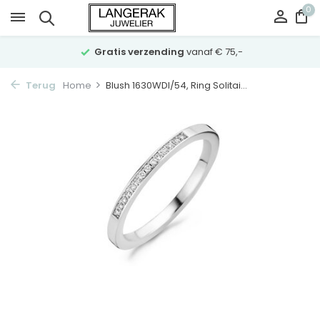
0
Gratis verzending
vanaf € 75,-
Terug
Home
Blush 1630WDI/54, Ring Solitai...