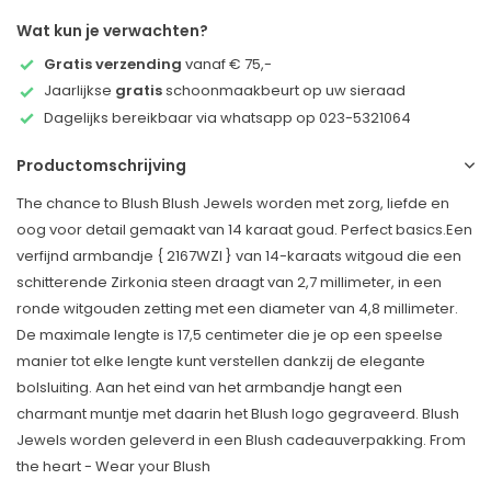
Wat kun je verwachten?
Gratis verzending
vanaf € 75,-
Jaarlijkse
gratis
schoonmaakbeurt op uw sieraad
Dagelijks bereikbaar via whatsapp op 023-5321064
Productomschrijving
The chance to Blush Blush Jewels worden met zorg, liefde en
oog voor detail gemaakt van 14 karaat goud. Perfect basics.Een
verfijnd armbandje { 2167WZI } van 14-karaats witgoud die een
schitterende Zirkonia steen draagt van 2,7 millimeter, in een
ronde witgouden zetting met een diameter van 4,8 millimeter.
De maximale lengte is 17,5 centimeter die je op een speelse
manier tot elke lengte kunt verstellen dankzij de elegante
bolsluiting. Aan het eind van het armbandje hangt een
charmant muntje met daarin het Blush logo gegraveerd. Blush
Jewels worden geleverd in een Blush cadeauverpakking. From
the heart - Wear your Blush