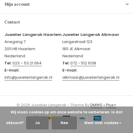
Mijn account
Contact
Juwelier Langerak Haarlem
Juwelier Langerak Alkmaar
Anegang 7
Langestraat 123
2011 HR Haarlem
1811 JE Alkmaar
Nederland
Nederland
Tel:
023 – 53 21 064
Tel:
072 - 512 1038
E-mail:
E-mail:
info@juwelierlangerak.nl
alkmaar@juwelierlangerak.nl
© 2026 Juwelier Langerak - Theme By
DMWS
x
Plus+
Wij slaan cookies op om onze website te verbeteren. Is dat
akkoord?
Ja
Nee
Meer over cookies »