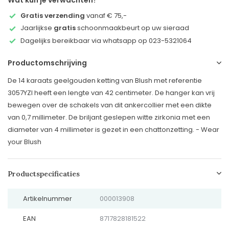
Wat kun je verwachten?
Gratis verzending
vanaf € 75,-
Jaarlijkse
gratis
schoonmaakbeurt op uw sieraad
Dagelijks bereikbaar via whatsapp op 023-5321064
Productomschrijving
De 14 karaats geelgouden ketting van Blush met referentie
3057YZI heeft een lengte van 42 centimeter. De hanger kan vrij
bewegen over de schakels van dit ankercollier met een dikte
van 0,7 millimeter. De briljant geslepen witte zirkonia met een
diameter van 4 millimeter is gezet in een chattonzetting. - Wear
your Blush
Productspecificaties
Artikelnummer
000013908
EAN
8717828181522