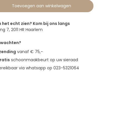
Toevoegen aan winkelwagen
n het echt zien? Kom bij ons langs
g 7, 2011 HR Haarlem
erwachten?
rzending
vanaf € 75,-
ratis
schoonmaakbeurt op uw sieraad
bereikbaar via whatsapp op 023-5321064