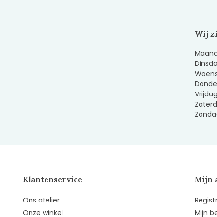
Wij z
Maanda
Dinsda
Woens
Donder
Vrijda
Zaterd
Zondag
Klantenservice
Mijn 
Ons atelier
Regist
Onze winkel
Mijn b