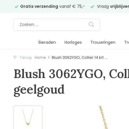
elier
Gratis verzending
vanaf € 75,-
Vraag
vrijblijv
Sieraden
Horloges
Trouwringen
Tr
Terug
Home
Blush 3062YGO, Collier 14 krt ...
Blush 3062YGO, Coll
geelgoud