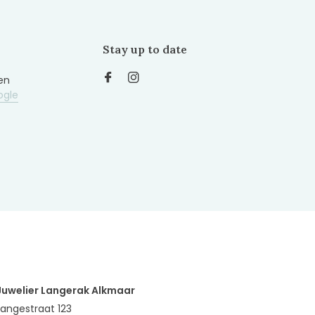
Stay up to date
en
ogle
Juwelier Langerak Alkmaar
Langestraat 123