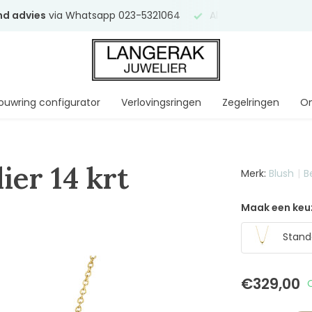
end advies
via Whatsapp 023-5321064
Al
ruim 75 jaar
uw ve
ouwring configurator
Verlovingsringen
Zegelringen
On
ier 14 krt
Merk:
Blush
B
Maak een keu
Stand
€329,00