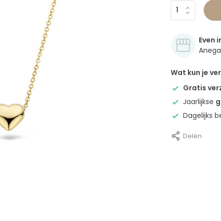
Even i
Anegan
Wat kun je v
Gratis ve
Jaarlijkse
g
Dagelijks 
Delen