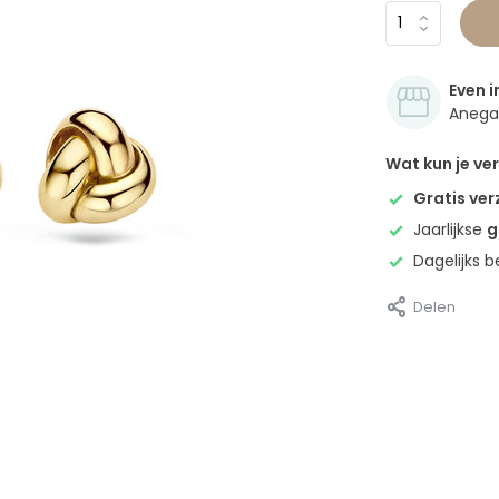
Even i
Anegan
Wat kun je v
Gratis ve
Jaarlijkse
g
Dagelijks 
Delen