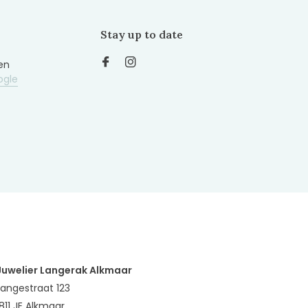
Stay up to date
en
ogle
Juwelier Langerak Alkmaar
Langestraat 123
1811 JE Alkmaar