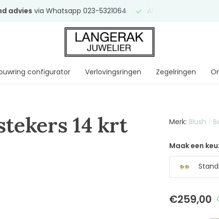
end advies
via Whatsapp 023-5321064
Al
ruim 75 jaar
uw ve
ouwring configurator
Verlovingsringen
Zegelringen
On
tekers 14 krt
Merk:
Blush
B
Maak een keu
Stand
€259,00