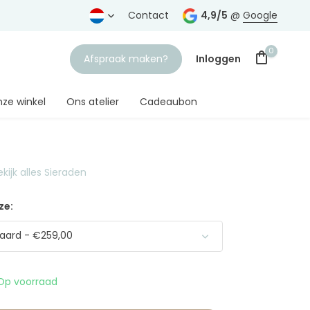
rtrouwde juwelier
Gratis verzending
Contact
vanaf € 75,-
4,9/5
@
Google
0
Afspraak maken?
Inloggen
ze winkel
Ons atelier
Cadeaubon
ekijk alles Sieraden
Account aanmaken
ze:
aard - €259,00
Op voorraad