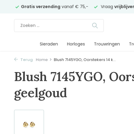
elier
Gratis verzending
vanaf € 75,-
Vraag
vrijblijv
Sieraden
Horloges
Trouwringen
Tr
Terug
Home
Blush 7145YGO, Oorstekers 14 k...
Blush 7145YGO, Oors
geelgoud