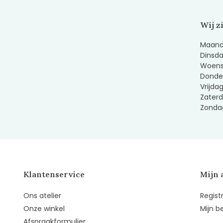
Wij z
Maanda
Dinsda
Woens
Donder
Vrijda
Zaterd
Zondag
Klantenservice
Mijn 
Ons atelier
Regist
Onze winkel
Mijn b
Afspraakformulier