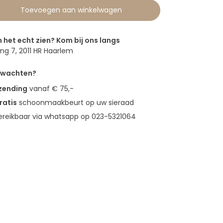
Toevoegen aan winkelwagen
n het echt zien? Kom bij ons langs
g 7, 2011 HR Haarlem
erwachten?
rzending
vanaf € 75,-
ratis
schoonmaakbeurt op uw sieraad
bereikbaar via whatsapp op 023-5321064