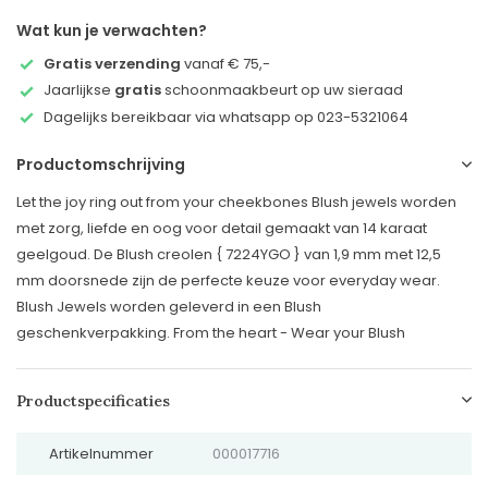
Wat kun je verwachten?
Gratis verzending
vanaf € 75,-
Jaarlijkse
gratis
schoonmaakbeurt op uw sieraad
Dagelijks bereikbaar via whatsapp op 023-5321064
Productomschrijving
Let the joy ring out from your cheekbones Blush jewels worden
met zorg, liefde en oog voor detail gemaakt van 14 karaat
geelgoud. De Blush creolen { 7224YGO } van 1,9 mm met 12,5
mm doorsnede zijn de perfecte keuze voor everyday wear.
Blush Jewels worden geleverd in een Blush
geschenkverpakking. From the heart - Wear your Blush
Productspecificaties
Artikelnummer
000017716