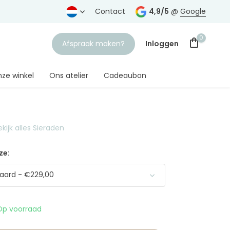
rtrouwde juwelier
Gratis verzending
Contact
vanaf € 75,-
4,9/5
@
Google
0
Afspraak maken?
Inloggen
ze winkel
Ons atelier
Cadeaubon
ekijk alles Sieraden
Account aanmaken
ze:
aard - €229,00
Op voorraad