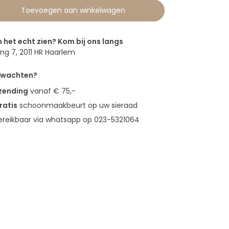
Toevoegen aan winkelwagen
n het echt zien? Kom bij ons langs
g 7, 2011 HR Haarlem
erwachten?
rzending
vanaf € 75,-
ratis
schoonmaakbeurt op uw sieraad
bereikbaar via whatsapp op 023-5321064