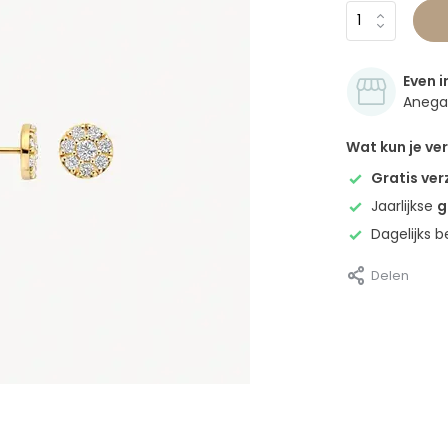
Even i
Anegan
Wat kun je v
Gratis ve
Jaarlijkse
g
Dagelijks 
Delen