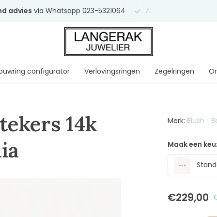
end advies
via Whatsapp 023-5321064
Al
ruim 75 jaar
uw ve
ouwring configurator
Verlovingsringen
Zegelringen
On
tekers 14k
Merk:
Blush
B
ia
Maak een keu
Stand
€229,00