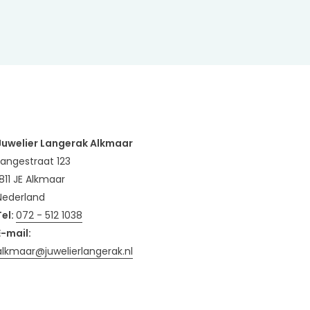
Juwelier Langerak Alkmaar
Langestraat 123
1811 JE Alkmaar
Nederland
Tel:
072 - 512 1038
E-mail:
alkmaar@juwelierlangerak.nl