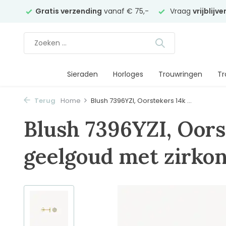
elier
Gratis verzending
vanaf € 75,-
Vraag
vrijblijv
Sieraden
Horloges
Trouwringen
Tr
Terug
Home
Blush 7396YZI, Oorstekers 14k ...
Blush 7396YZI, Oors
geelgoud met zirkon