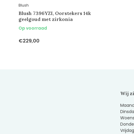
Blush
Blush 7396YZI, Oorstekers 14k
geelgoud met zirkonia
Op voorraad
€229,00
Wij z
Maanda
Dinsda
Woens
Donder
Vrijda