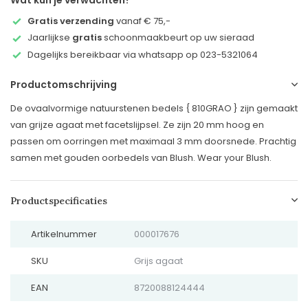
Wat kun je verwachten?
Gratis verzending
vanaf € 75,-
Jaarlijkse
gratis
schoonmaakbeurt op uw sieraad
Dagelijks bereikbaar via whatsapp op 023-5321064
Productomschrijving
De ovaalvormige natuurstenen bedels { 810GRAO } zijn gemaakt
van grijze agaat met facetslijpsel. Ze zijn 20 mm hoog en
passen om oorringen met maximaal 3 mm doorsnede. Prachtig
samen met gouden oorbedels van Blush. Wear your Blush.
Productspecificaties
Artikelnummer
000017676
SKU
Grijs agaat
EAN
8720088124444