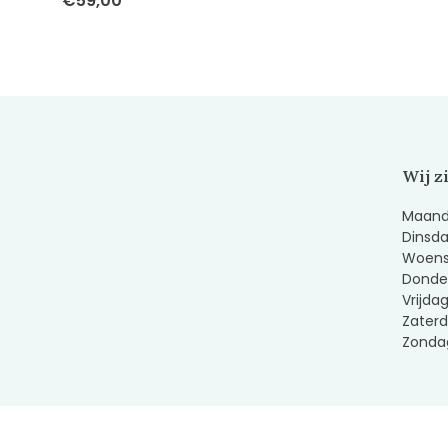
€59,00
Wij z
Maanda
Dinsda
Woens
Donder
Vrijda
Zaterd
Zondag