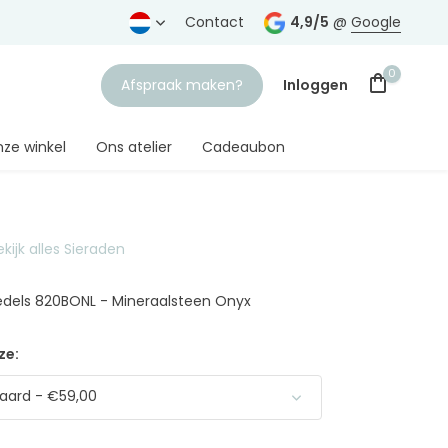
rtrouwde juwelier
Gratis verzending
Contact
vanaf € 75,-
4,9/5
@
Google
0
Afspraak maken?
Inloggen
ze winkel
Ons atelier
Cadeaubon
ekijk alles Sieraden
Account aanmaken
edels 820BONL - Mineraalsteen Onyx
ze:
aard - €59,00