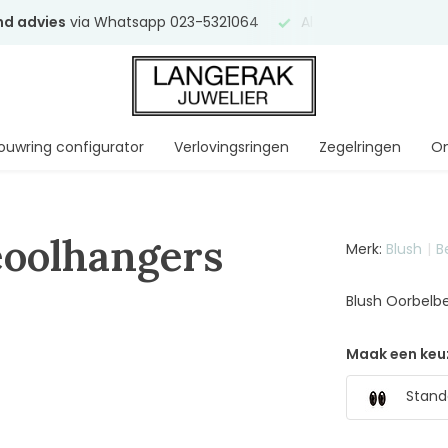
end advies
via Whatsapp 023-5321064
Al
ruim 75 jaar
uw ve
ouwring configurator
Verlovingsringen
Zegelringen
On
eoolhangers
Merk:
Blush
B
Blush Oorbelb
Maak een keu
Stand