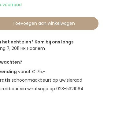
 voorraad
Toevoegen aan winkelwagen
n het echt zien? Kom bij ons langs
g 7, 2011 HR Haarlem
erwachten?
rzending
vanaf € 75,-
ratis
schoonmaakbeurt op uw sieraad
bereikbaar via whatsapp op 023-5321064