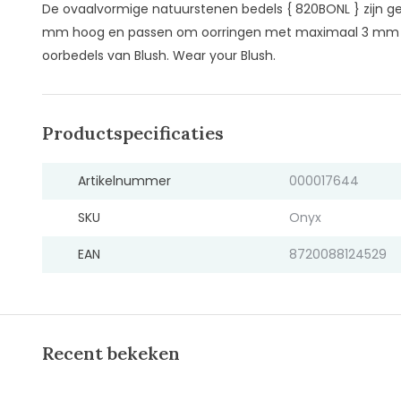
De ovaalvormige natuurstenen bedels { 820BONL } zijn gem
mm hoog en passen om oorringen met maximaal 3 mm 
oorbedels van Blush. Wear your Blush.
Productspecificaties
Artikelnummer
000017644
SKU
Onyx
EAN
8720088124529
Recent bekeken