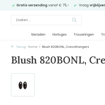
elier
Gratis verzending
vanaf € 75,-
Vraag
vrijblijv
Sieraden
Horloges
Trouwringen
Tr
Terug
Home
Blush 820BONL, Creoolhangers
Blush 820BONL, Cr