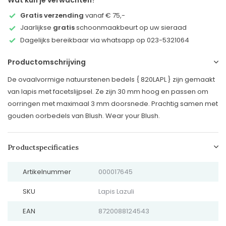
Wat kun je verwachten?
Gratis verzending
vanaf € 75,-
Jaarlijkse
gratis
schoonmaakbeurt op uw sieraad
Dagelijks bereikbaar via whatsapp op 023-5321064
Productomschrijving
De ovaalvormige natuurstenen bedels { 820LAPL } zijn gemaakt
van lapis met facetslijpsel. Ze zijn 30 mm hoog en passen om
oorringen met maximaal 3 mm doorsnede. Prachtig samen met
gouden oorbedels van Blush. Wear your Blush.
Productspecificaties
Artikelnummer
000017645
SKU
Lapis Lazuli
EAN
8720088124543