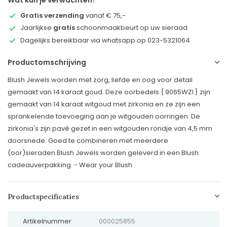
Wat kun je verwachten?
Gratis verzending
vanaf € 75,-
Jaarlijkse
gratis
schoonmaakbeurt op uw sieraad
Dagelijks bereikbaar via whatsapp op 023-5321064
Productomschrijving
Blush Jewels worden met zorg, liefde en oog voor detail
gemaakt van 14 karaat goud. Deze oorbedels { 9065WZI } zijn
gemaakt van 14 karaat witgoud met zirkonia en ze zijn een
sprankelende toevoeging aan je witgouden oorringen. De
zirkonia's zijn pavé gezet in een witgouden rondje van 4,5 mm
doorsnede. Goed te combineren met meerdere
(oor)sieraden.Blush Jewels worden geleverd in een Blush
cadeauverpakking. - Wear your Blush
Productspecificaties
Artikelnummer
000025855