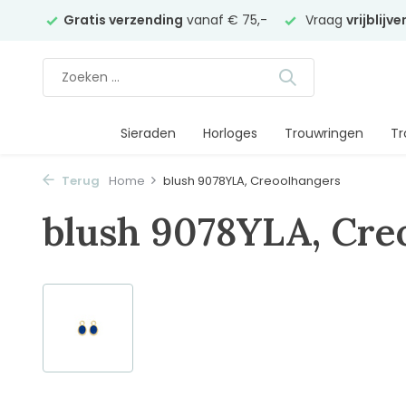
elier
Gratis verzending
vanaf € 75,-
Vraag
vrijblijv
Sieraden
Horloges
Trouwringen
Tr
Terug
Home
blush 9078YLA, Creoolhangers
blush 9078YLA, Cre