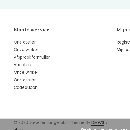
Klantenservice
Mijn 
Ons atelier
Regist
Onze winkel
Mijn b
Afspraakformulier
Vacature
Onze winkel
Ons atelier
Cadeaubon
© 2026 Juwelier Langerak - Theme By
DMWS
x
Wij slaan cookies op om o