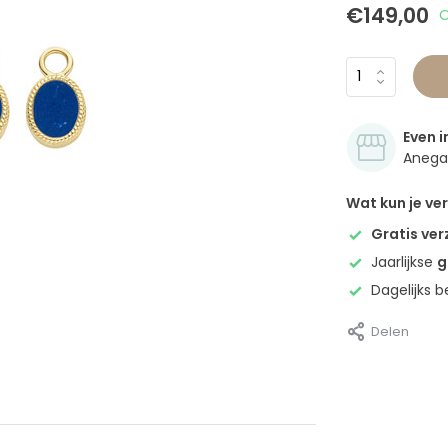
€149,00
O
Even i
Anegan
Wat kun je v
Gratis ve
Jaarlijkse
g
Dagelijks 
Delen