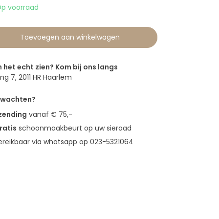
p voorraad
Toevoegen aan winkelwagen
n het echt zien? Kom bij ons langs
g 7, 2011 HR Haarlem
erwachten?
rzending
vanaf € 75,-
ratis
schoonmaakbeurt op uw sieraad
bereikbaar via whatsapp op 023-5321064