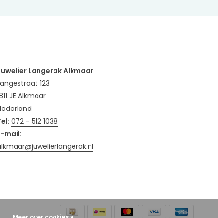
Juwelier Langerak Alkmaar
Langestraat 123
1811 JE Alkmaar
Nederland
Tel:
072 - 512 1038
E-mail:
alkmaar@juwelierlangerak.nl
Meer over cookies »