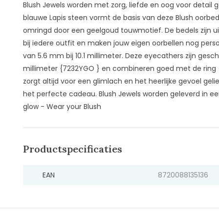
Blush Jewels worden met zorg, liefde en oog voor detail
blauwe Lapis steen vormt de basis van deze Blush oorbed
omringd door een geelgoud touwmotief. De bedels zijn ui
bij iedere outfit en maken jouw eigen oorbellen nog pers
van 5.6 mm bij 10.1 millimeter. Deze eyecathers zijn gesch
millimeter {7232YGO } en combineren goed met de ring {
zorgt altijd voor een glimlach en het heerlijke gevoel geli
het perfecte cadeau. Blush Jewels worden geleverd in ee
glow - Wear your Blush
Productspecificaties
EAN
8720088135136