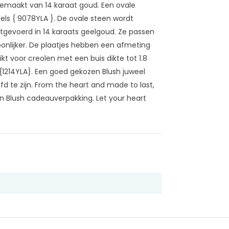
 gemaakt van 14 karaat goud. Een ovale
els { 9078YLA }. De ovale steen wordt
tgevoerd in 14 karaats geelgoud. Ze passen
oonlijker. De plaatjes hebben een afmeting
ikt voor creolen met een buis dikte tot 1.8
1214YLA}. Een goed gekozen Blush juweel
efd te zijn. From the heart and made to last,
n Blush cadeauverpakking. Let your heart