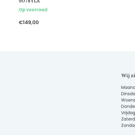
9078YLA
Op voorraad
€149,00
Wij z
Maanda
Dinsda
Woens
Donder
Vrijda
Zaterd
Zondag