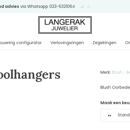
end advies
via Whatsapp 023-5321064
Al
ruim 75 jaar
uw ve
ouwring configurator
Verlovingsringen
Zegelringen
On
oolhangers
Merk:
Blush
B
Blush Oorbede
Maak een keu
Stand