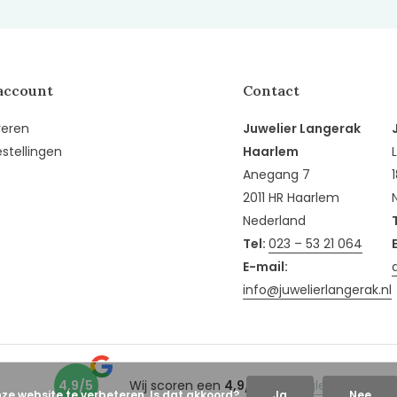
account
Contact
reren
Juwelier Langerak
estellingen
Haarlem
Anegang 7
2011 HR Haarlem
Nederland
Tel:
023 – 53 21 064
E-mail:
info@juwelierlangerak.nl
4,9/5
Wij scoren een
4,9/5
op
Google
nze website te verbeteren. Is dat akkoord?
Ja
Nee