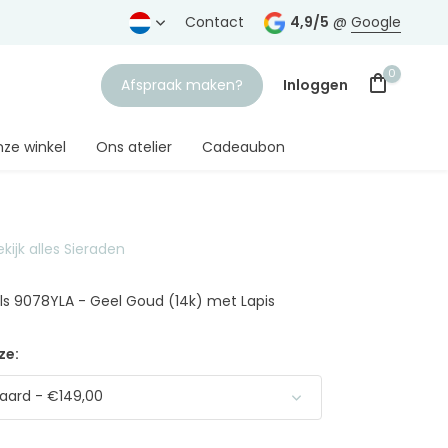
rtrouwde juwelier
Gratis verzending
Contact
vanaf € 75,-
4,9/5
@
Google
0
Afspraak maken?
Inloggen
ze winkel
Ons atelier
Cadeaubon
ekijk alles Sieraden
Account aanmaken
ls 9078YLA - Geel Goud (14k) met Lapis
ze:
aard - €149,00