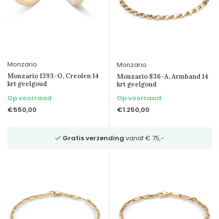
Monzario
Monzario
Monzario 1393-O, Creolen 14
Monzario 836-A, Armband 14
krt geelgoud
krt geelgoud
Op voorraad
Op voorraad
€550,00
€1.250,00
anaf € 75,-
Vraag
vrijblijvend advies
via Whatsapp