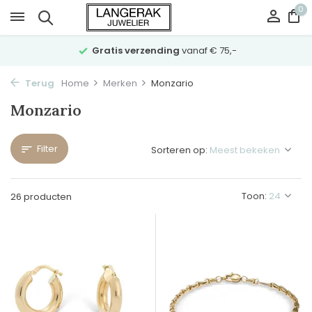
0
Gratis verzending
vanaf € 75,-
Terug
Home
Merken
Monzario
Monzario
Filter
Sorteren op:
Toon:
26 producten