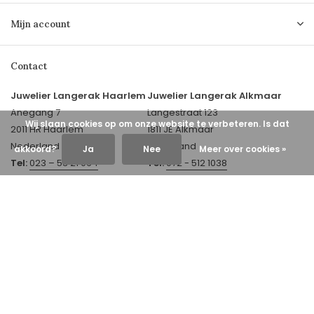
Mijn account
Contact
Juwelier Langerak Haarlem
Juwelier Langerak Alkmaar
Anegang 7
Langestraat 123
Wij slaan cookies op om onze website te verbeteren. Is dat
2011 HR Haarlem
1811 JE Alkmaar
Nederland
Nederland
akkoord?
Ja
Nee
Meer over cookies »
Tel:
023 – 53 21 064
Tel:
072 - 512 1038
E-mail:
E-mail:
info@juwelierlangerak.nl
alkmaar@juwelierlangerak.nl
© 2026 Juwelier Langerak - Theme By
DMWS
x
Plus+