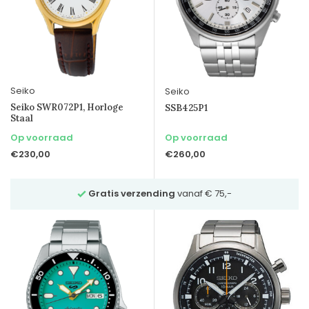
Seiko
Seiko
Seiko SWR072P1, Horloge
SSB425P1
Staal
Op voorraad
Op voorraad
€230,00
€260,00
Vraag
vrijblijvend advies
via Whatsapp 023-5321064