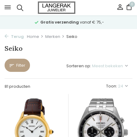
0
Vraag
vrijblijvend advies
via Whatsapp 023-5321064
Terug
Home
Merken
Seiko
Seiko
Filter
Sorteren op:
Toon:
81 producten