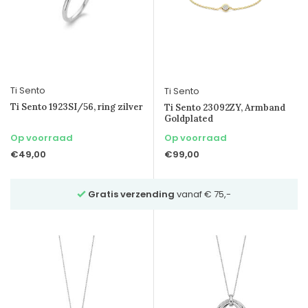
Ti Sento
Ti Sento
Ti Sento 1923SI/56, ring zilver
Ti Sento 23092ZY, Armband
Goldplated
Op voorraad
Op voorraad
€49,00
€99,00
€ 75,-
Vraag
vrijblijvend advies
via Whatsapp 023-