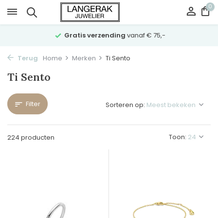
0
Gratis verzending
vanaf € 75,-
Terug
Home
Merken
Ti Sento
Ti Sento
Filter
Sorteren op:
Toon:
224 producten