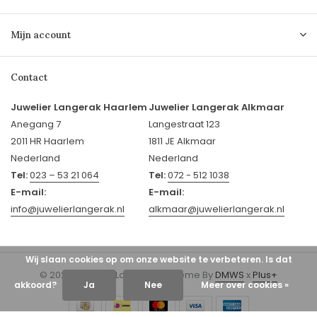
Mijn account
Contact
Juwelier Langerak Haarlem
Juwelier Langerak Alkmaar
Anegang 7
Langestraat 123
2011 HR Haarlem
1811 JE Alkmaar
Nederland
Nederland
Tel:
023 – 53 21 064
Tel:
072 - 512 1038
E-mail:
E-mail:
info@juwelierlangerak.nl
alkmaar@juwelierlangerak.nl
Wij slaan cookies op om onze website te verbeteren. Is dat
© 2026 Juwelier Langerak - Theme By
DMWS
x
Plus+
akkoord?
Ja
Nee
Meer over cookies »