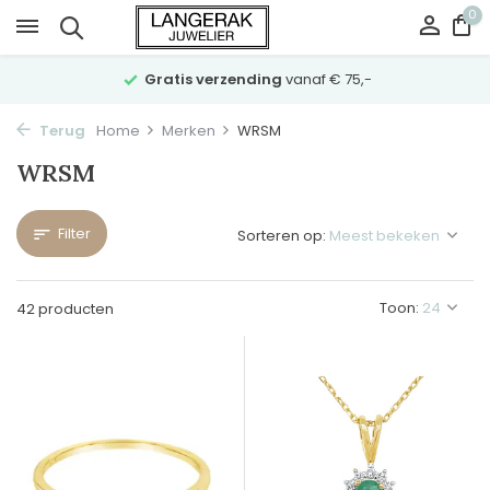
0
Gratis verzending
vanaf € 75,-
Terug
Home
Merken
WRSM
WRSM
Filter
Sorteren op:
Toon:
42 producten