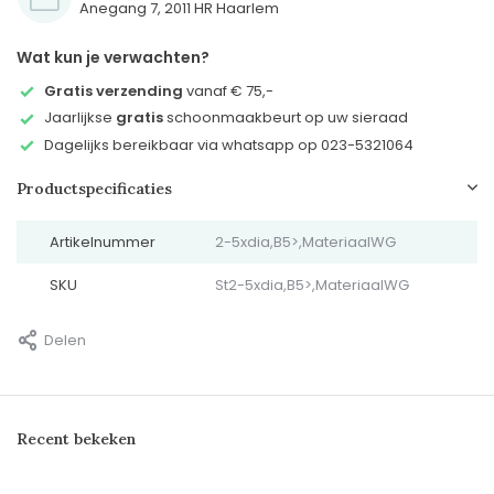
Anegang 7, 2011 HR Haarlem
Wat kun je verwachten?
Gratis verzending
vanaf € 75,-
Jaarlijkse
gratis
schoonmaakbeurt op uw sieraad
Dagelijks bereikbaar via whatsapp op 023-5321064
Productspecificaties
Artikelnummer
2-5xdia,B5>,MateriaalWG
SKU
St2-5xdia,B5>,MateriaalWG
Delen
Recent bekeken