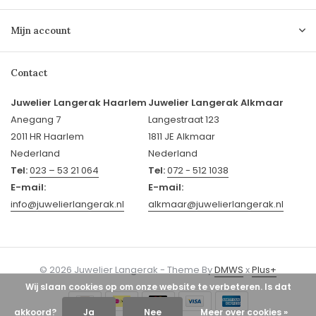
Mijn account
Contact
Juwelier Langerak Haarlem
Juwelier Langerak Alkmaar
Anegang 7
Langestraat 123
2011 HR Haarlem
1811 JE Alkmaar
Nederland
Nederland
Tel:
023 – 53 21 064
Tel:
072 - 512 1038
E-mail:
E-mail:
info@juwelierlangerak.nl
alkmaar@juwelierlangerak.nl
© 2026 Juwelier Langerak - Theme By
DMWS
x
Plus+
Wij slaan cookies op om onze website te verbeteren. Is dat
akkoord?
Ja
Nee
Meer over cookies »