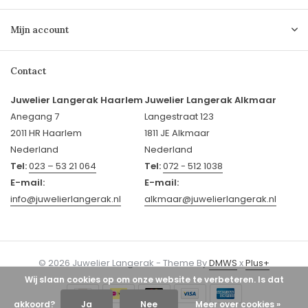
Mijn account
Contact
Juwelier Langerak Haarlem
Juwelier Langerak Alkmaar
Anegang 7
Langestraat 123
2011 HR Haarlem
1811 JE Alkmaar
Nederland
Nederland
Tel:
023 – 53 21 064
Tel:
072 - 512 1038
E-mail:
E-mail:
info@juwelierlangerak.nl
alkmaar@juwelierlangerak.nl
© 2026 Juwelier Langerak - Theme By
DMWS
x
Plus+
Wij slaan cookies op om onze website te verbeteren. Is dat
akkoord?
Ja
Nee
Meer over cookies »