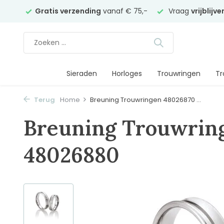
elier
Gratis verzending
vanaf € 75,-
Vraag
vrijblijv
Sieraden
Horloges
Trouwringen
Tr
Terug
Home
Breuning Trouwringen 48026870 ...
Breuning Trouwrin
48026880