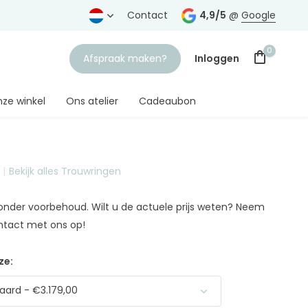
rtrouwde juwelier
Gratis verzending
Contact
vanaf € 75,-
4,9/5
@
Google
0
Afspraak maken?
Inloggen
ze winkel
Ons atelier
Cadeaubon
Bekijk alles Trouwringen
Account aanmaken
n onder voorbehoud. Wilt u de actuele prijs weten? Neem
ntact met ons op!
ze:
ard - €3.179,00