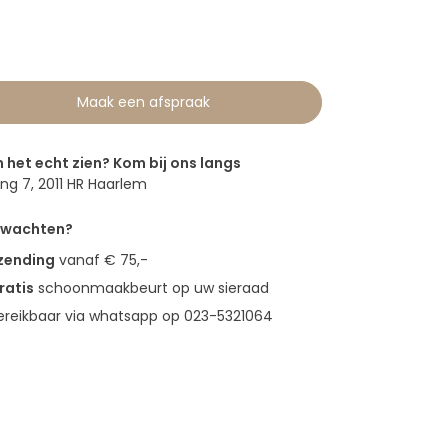
Maak een afspraak
n het echt zien? Kom bij ons langs
g 7, 2011 HR Haarlem
erwachten?
rzending
vanaf € 75,-
ratis
schoonmaakbeurt op uw sieraad
bereikbaar via whatsapp op 023-5321064