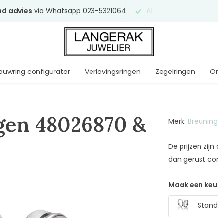
end advies
via Whatsapp 023-5321064
Al
ruim 75 jaar
uw ve
ouwring configurator
Verlovingsringen
Zegelringen
On
gen 48026870 &
Merk:
Breuning
De prijzen zij
dan gerust co
Maak een keu
Standa