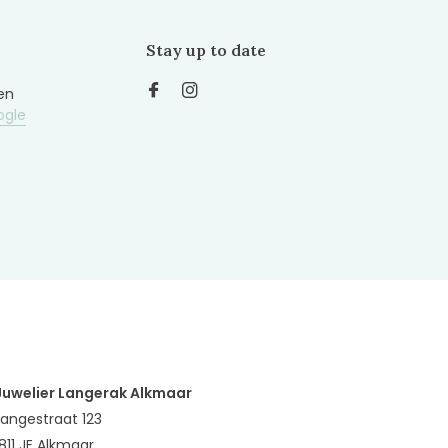
Stay up to date
en
ogle
Juwelier Langerak Alkmaar
Langestraat 123
1811 JE Alkmaar