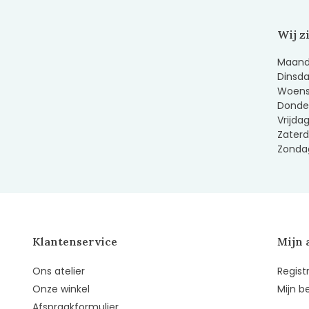
Wij z
Maanda
Dinsda
Woens
Donder
Vrijda
Zaterd
Zondag
Klantenservice
Mijn 
Ons atelier
Regist
Onze winkel
Mijn b
Afspraakformulier