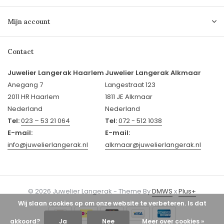
Mijn account
Contact
Juwelier Langerak Haarlem
Juwelier Langerak Alkmaar
Anegang 7
Langestraat 123
2011 HR Haarlem
1811 JE Alkmaar
Nederland
Nederland
Tel:
023 – 53 21 064
Tel:
072 - 512 1038
E-mail:
E-mail:
info@juwelierlangerak.nl
alkmaar@juwelierlangerak.nl
© 2026 Juwelier Langerak - Theme By
DMWS
x
Plus+
Wij slaan cookies op om onze website te verbeteren. Is dat
akkoord?
Ja
Nee
Meer over cookies »