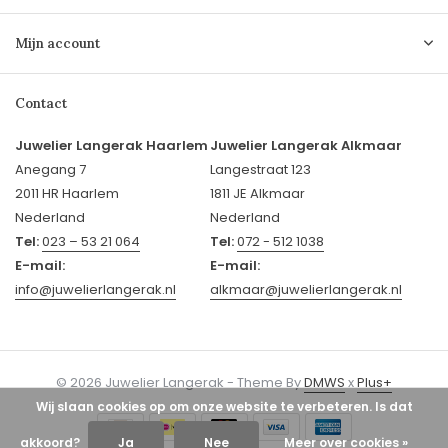
Mijn account
Contact
Juwelier Langerak Haarlem
Juwelier Langerak Alkmaar
Anegang 7
Langestraat 123
2011 HR Haarlem
1811 JE Alkmaar
Nederland
Nederland
Tel:
023 – 53 21 064
Tel:
072 - 512 1038
E-mail:
E-mail:
info@juwelierlangerak.nl
alkmaar@juwelierlangerak.nl
© 2026 Juwelier Langerak - Theme By
DMWS
x
Plus+
Wij slaan cookies op om onze website te verbeteren. Is dat
akkoord?
Ja
Nee
Meer over cookies »