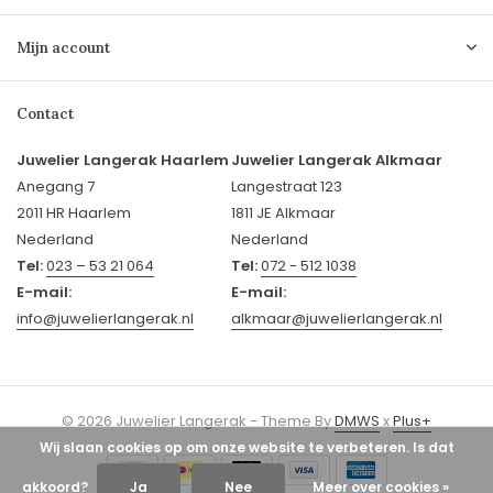
Mijn account
Contact
Juwelier Langerak Haarlem
Juwelier Langerak Alkmaar
Anegang 7
Langestraat 123
2011 HR Haarlem
1811 JE Alkmaar
Nederland
Nederland
Tel:
023 – 53 21 064
Tel:
072 - 512 1038
E-mail:
E-mail:
info@juwelierlangerak.nl
alkmaar@juwelierlangerak.nl
© 2026 Juwelier Langerak - Theme By
DMWS
x
Plus+
Wij slaan cookies op om onze website te verbeteren. Is dat
akkoord?
Ja
Nee
Meer over cookies »