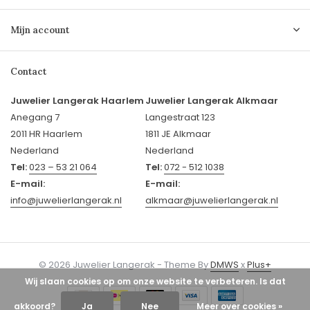
Mijn account
Contact
Juwelier Langerak Haarlem
Juwelier Langerak Alkmaar
Anegang 7
Langestraat 123
2011 HR Haarlem
1811 JE Alkmaar
Nederland
Nederland
Tel:
023 – 53 21 064
Tel:
072 - 512 1038
E-mail:
E-mail:
info@juwelierlangerak.nl
alkmaar@juwelierlangerak.nl
© 2026 Juwelier Langerak - Theme By
DMWS
x
Plus+
Wij slaan cookies op om onze website te verbeteren. Is dat
akkoord?
Ja
Nee
Meer over cookies »