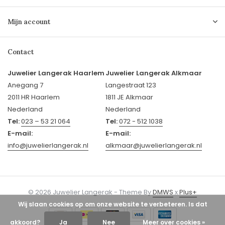
Mijn account
Contact
Juwelier Langerak Haarlem
Juwelier Langerak Alkmaar
Anegang 7
Langestraat 123
2011 HR Haarlem
1811 JE Alkmaar
Nederland
Nederland
Tel:
023 – 53 21 064
Tel:
072 - 512 1038
E-mail:
E-mail:
info@juwelierlangerak.nl
alkmaar@juwelierlangerak.nl
© 2026 Juwelier Langerak - Theme By
DMWS
x
Plus+
Wij slaan cookies op om onze website te verbeteren. Is dat
akkoord?
Ja
Nee
Meer over cookies »