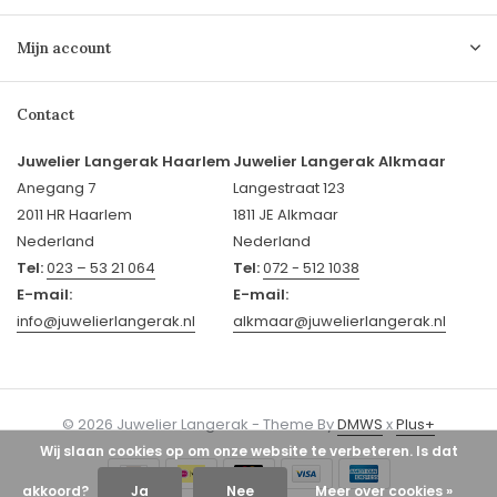
Mijn account
Contact
Juwelier Langerak Haarlem
Juwelier Langerak Alkmaar
Anegang 7
Langestraat 123
2011 HR Haarlem
1811 JE Alkmaar
Nederland
Nederland
Tel:
023 – 53 21 064
Tel:
072 - 512 1038
E-mail:
E-mail:
info@juwelierlangerak.nl
alkmaar@juwelierlangerak.nl
© 2026 Juwelier Langerak - Theme By
DMWS
x
Plus+
Wij slaan cookies op om onze website te verbeteren. Is dat
akkoord?
Ja
Nee
Meer over cookies »