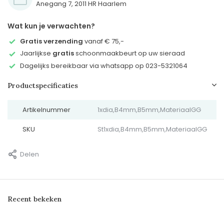
Anegang 7, 2011 HR Haarlem
Wat kun je verwachten?
Gratis verzending
vanaf € 75,-
Jaarlijkse
gratis
schoonmaakbeurt op uw sieraad
Dagelijks bereikbaar via whatsapp op 023-5321064
Productspecificaties
Artikelnummer
1xdia,B4mm,B5mm,MateriaalGG
SKU
St1xdia,B4mm,B5mm,MateriaalGG
Delen
Recent bekeken