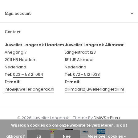
Mijn account
Contact
Juwelier Langerak Haarlem
Juwelier Langerak Alkmaar
Anegang 7
Langestraat 123
2011 HR Haarlem
1811 JE Alkmaar
Nederland
Nederland
Tel:
023 – 53 21 064
Tel:
072 - 512 1038
E-mail:
E-mail:
info@juwelierlangerak.nl
alkmaar@juwelierlangerak.nl
© 2026 Juwelier Langerak - Theme By
DMWS
x
Plus+
Wij slaan cookies op om onze website te verbeteren. Is dat
akkoord?
Ja
Nee
Meer over cookies »