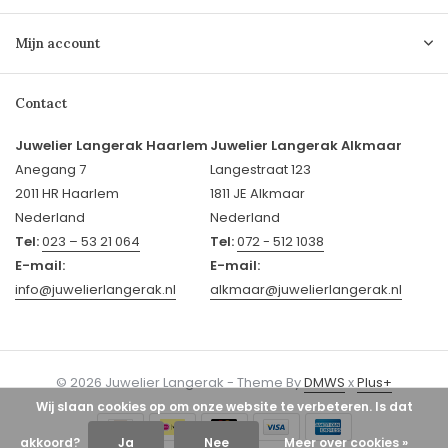
Mijn account
Contact
Juwelier Langerak Haarlem
Juwelier Langerak Alkmaar
Anegang 7
Langestraat 123
2011 HR Haarlem
1811 JE Alkmaar
Nederland
Nederland
Tel:
023 – 53 21 064
Tel:
072 - 512 1038
E-mail:
E-mail:
info@juwelierlangerak.nl
alkmaar@juwelierlangerak.nl
© 2026 Juwelier Langerak - Theme By
DMWS
x
Plus+
Wij slaan cookies op om onze website te verbeteren. Is dat
akkoord?
Ja
Nee
Meer over cookies »