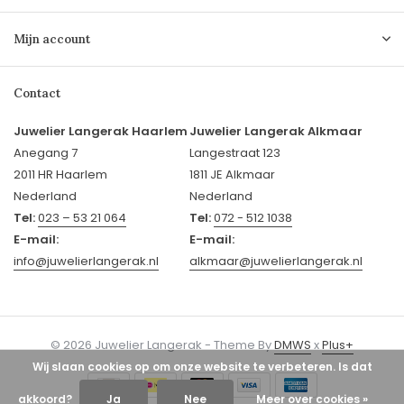
Mijn account
Contact
Juwelier Langerak Haarlem
Juwelier Langerak Alkmaar
Anegang 7
Langestraat 123
2011 HR Haarlem
1811 JE Alkmaar
Nederland
Nederland
Tel:
023 – 53 21 064
Tel:
072 - 512 1038
E-mail:
E-mail:
info@juwelierlangerak.nl
alkmaar@juwelierlangerak.nl
© 2026 Juwelier Langerak - Theme By
DMWS
x
Plus+
Wij slaan cookies op om onze website te verbeteren. Is dat
akkoord?
Ja
Nee
Meer over cookies »