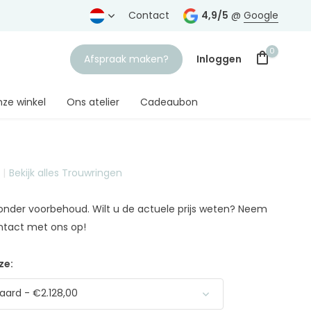
ding
vanaf € 75,-
Contact
4,9/5
@
Google
0
Afspraak maken?
Inloggen
ze winkel
Ons atelier
Cadeaubon
Bekijk alles Trouwringen
Account aanmaken
n onder voorbehoud. Wilt u de actuele prijs weten? Neem
ntact met ons op!
ze:
ard - €2.128,00