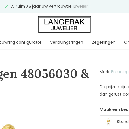
Al
ruim 75 jaar
uw vertrouwde juwelier
Gratis verzen
ouwring configurator
Verlovingsringen
Zegelringen
On
gen 48056030 &
Merk:
Breuning
De prijzen zij
dan gerust co
Maak een keu
Standa