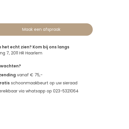
Maak een afspraak
n het echt zien? Kom bij ons langs
g 7, 2011 HR Haarlem
erwachten?
rzending
vanaf € 75,-
ratis
schoonmaakbeurt op uw sieraad
bereikbaar via whatsapp op 023-5321064