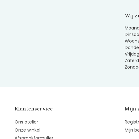
Wij z
Maanda
Dinsda
Woens
Donder
Vrijda
Zaterd
Zondag
Klantenservice
Mijn 
Ons atelier
Regist
Onze winkel
Mijn b
Afspraakformulier