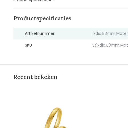
Productspecificaties
Artikelnummer
1xdia,B3mm,Mater
SKU
St1xdia,B3mm,Mat
Recent bekeken