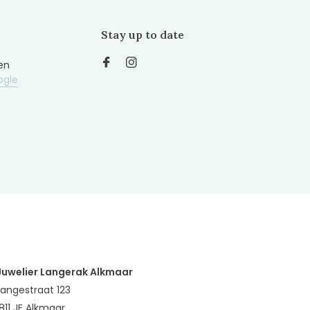
Stay up to date
en
ogle
Juwelier Langerak Alkmaar
Langestraat 123
1811 JE Alkmaar