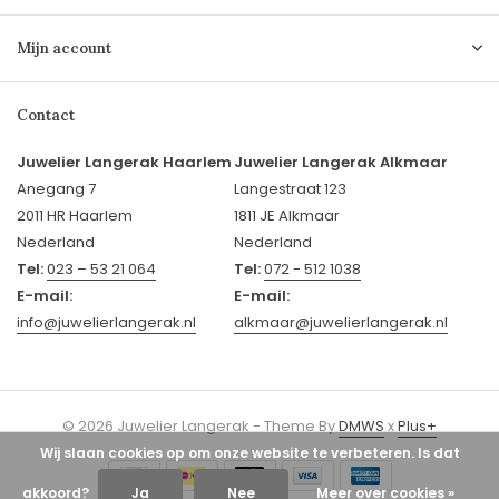
Mijn account
Contact
Juwelier Langerak Haarlem
Juwelier Langerak Alkmaar
Anegang 7
Langestraat 123
2011 HR Haarlem
1811 JE Alkmaar
Nederland
Nederland
Tel:
023 – 53 21 064
Tel:
072 - 512 1038
E-mail:
E-mail:
info@juwelierlangerak.nl
alkmaar@juwelierlangerak.nl
© 2026 Juwelier Langerak - Theme By
DMWS
x
Plus+
Wij slaan cookies op om onze website te verbeteren. Is dat
akkoord?
Ja
Nee
Meer over cookies »